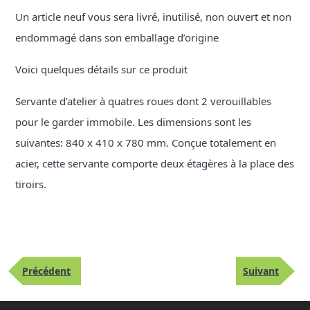
Un article neuf vous sera livré, inutilisé, non ouvert et non
endommagé dans son emballage d’origine
Voici quelques détails sur ce produit
Servante d’atelier à quatres roues dont 2 verouillables
pour le garder immobile. Les dimensions sont les
suivantes: 840 x 410 x 780 mm. Conçue totalement en
acier, cette servante comporte deux étagères à la place des
tiroirs.
Navigation
Publication
Article
de
Précédent
Suivant
précédente
suivant
l’article